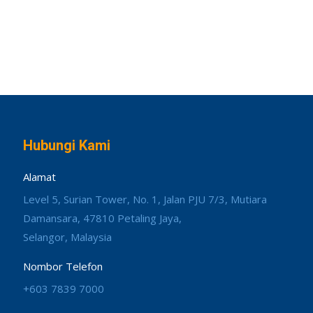
Hubungi Kami
Alamat
Level 5, Surian Tower, No. 1, Jalan PJU 7/3, Mutiara
Damansara, 47810 Petaling Jaya,
Selangor, Malaysia
Nombor Telefon
+603 7839 7000