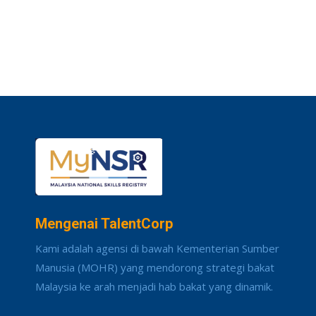
Mengenai TalentCorp
Kami adalah agensi di bawah Kementerian Sumber
Manusia (MOHR) yang mendorong strategi bakat
Malaysia ke arah menjadi hab bakat yang dinamik.