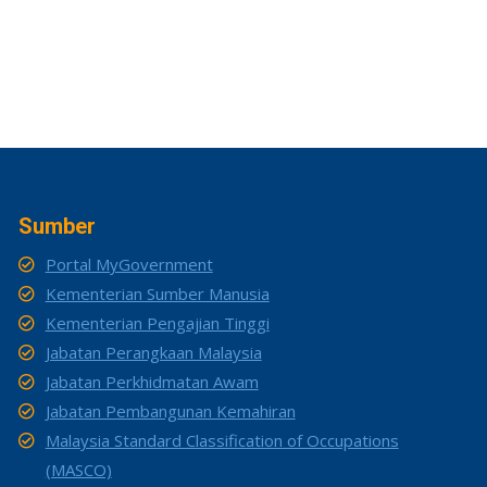
Sumber
Portal MyGovernment
Kementerian Sumber Manusia
Kementerian Pengajian Tinggi
Jabatan Perangkaan Malaysia
Jabatan Perkhidmatan Awam
Jabatan Pembangunan Kemahiran
Malaysia Standard Classification of Occupations
(MASCO)