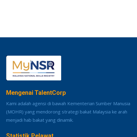
Mengenai TalentCorp
Kami adalah agensi di bawah Kementerian Sumber Manusia
(MOHR) yang mendorong strategi bakat Malaysia ke arah
menjadi hab bakat yang dinamik.
Statistik Pelawat