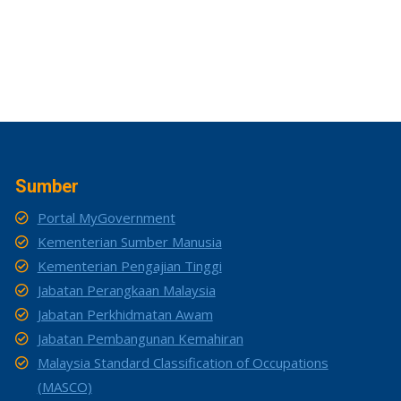
Sumber
Portal MyGovernment
Kementerian Sumber Manusia
Kementerian Pengajian Tinggi
Jabatan Perangkaan Malaysia
Jabatan Perkhidmatan Awam
Jabatan Pembangunan Kemahiran
Malaysia Standard Classification of Occupations
(MASCO)