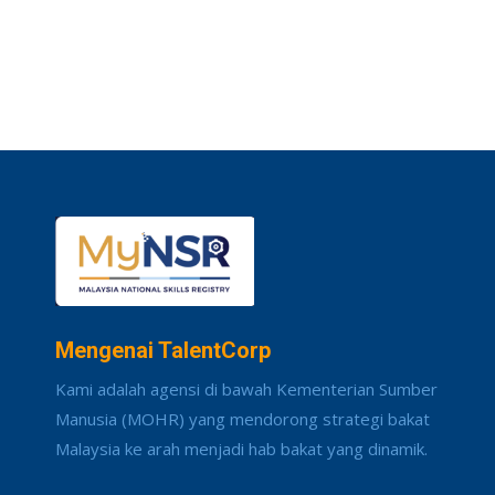
Mengenai TalentCorp
Kami adalah agensi di bawah Kementerian Sumber
Manusia (MOHR) yang mendorong strategi bakat
Malaysia ke arah menjadi hab bakat yang dinamik.