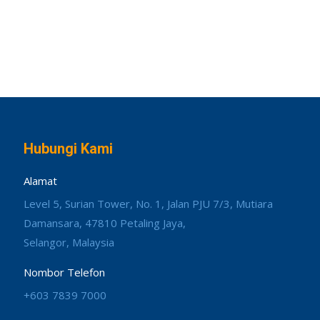
Hubungi Kami
Alamat
Level 5, Surian Tower, No. 1, Jalan PJU 7/3, Mutiara
Damansara, 47810 Petaling Jaya,
Selangor, Malaysia
Nombor Telefon
+603 7839 7000