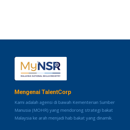
Mengenai TalentCorp
Kami adalah agensi di bawah Kementerian Sumber
Manusia (MOHR) yang mendorong strategi bakat
Malaysia ke arah menjadi hab bakat yang dinamik.