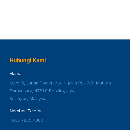
Hubungi Kami
Alamat
Level 5, Surian Tower, No. 1, Jalan PJU 7/3, Mutiara
Damansara, 47810 Petaling Jaya,
Selangor, Malaysia
Nombor Telefon
+603 7839 7000