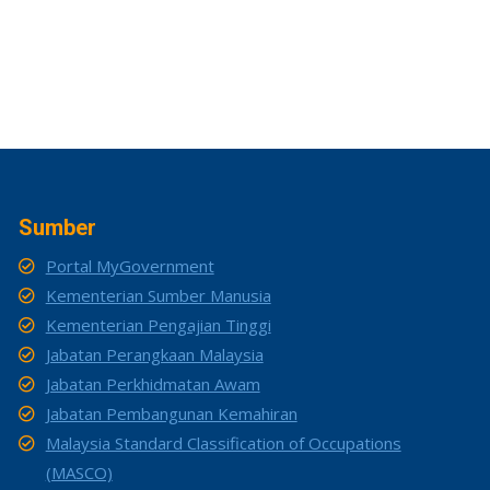
Sumber
Portal MyGovernment
Kementerian Sumber Manusia
Kementerian Pengajian Tinggi
Jabatan Perangkaan Malaysia
Jabatan Perkhidmatan Awam
Jabatan Pembangunan Kemahiran
Malaysia Standard Classification of Occupations
(MASCO)