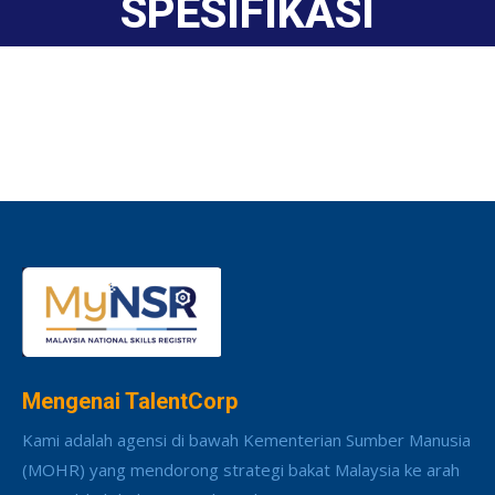
SPESIFIKASI
Mengenai TalentCorp
Kami adalah agensi di bawah Kementerian Sumber Manusia
(MOHR) yang mendorong strategi bakat Malaysia ke arah