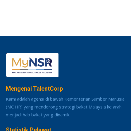
Mengenai TalentCorp
Kami adalah agensi di bawah Kementerian Sumber Manusia
(MOHR) yang mendorong strategi bakat Malaysia ke arah
menjadi hab bakat yang dinamik.
Statistik Pelawat