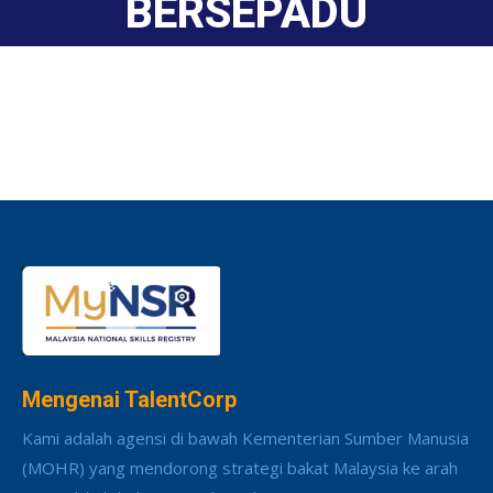
BERSEPADU
Mengenai TalentCorp
Kami adalah agensi di bawah Kementerian Sumber Manusia
(MOHR) yang mendorong strategi bakat Malaysia ke arah