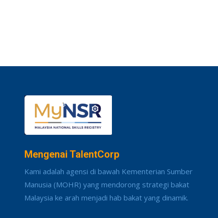
Mengenai TalentCorp
Kami adalah agensi di bawah Kementerian Sumber
Manusia (MOHR) yang mendorong strategi bakat
Malaysia ke arah menjadi hab bakat yang dinamik.