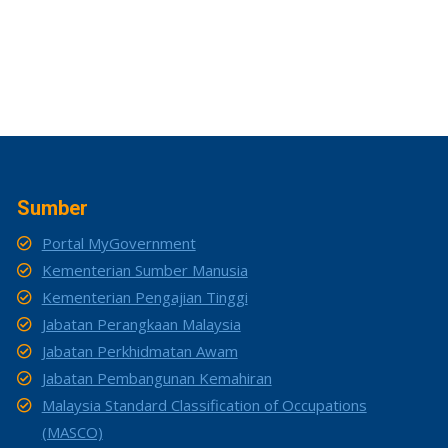
Sumber
Portal MyGovernment
Kementerian Sumber Manusia
Kementerian Pengajian Tinggi
Jabatan Perangkaan Malaysia
Jabatan Perkhidmatan Awam
Jabatan Pembangunan Kemahiran
Malaysia Standard Classification of Occupations
(MASCO)