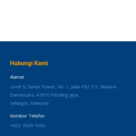
Hubungi Kami
Alamat
Level 5, Surian Tower, No. 1, Jalan PJU 7/3, Mutiara
Damansara, 47810 Petaling Jaya,
Selangor, Malaysia
Nombor Telefon
+603 7839 7000