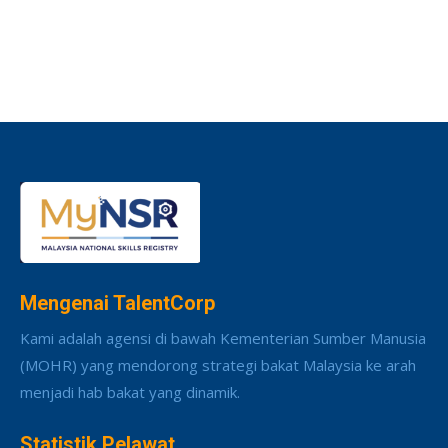
Mengenai TalentCorp
Kami adalah agensi di bawah Kementerian Sumber Manusia
(MOHR) yang mendorong strategi bakat Malaysia ke arah
menjadi hab bakat yang dinamik.
Statistik Pelawat