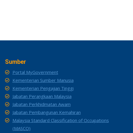
Sumber
Portal MyGovernment
Kementerian Sumber Manusia
Kementerian Pengajian Tinggi
Jabatan Perangkaan Malaysia
Jabatan Perkhidmatan Awam
Jabatan Pembangunan Kemahiran
Malaysia Standard Classification of Occupations
(MASCO)