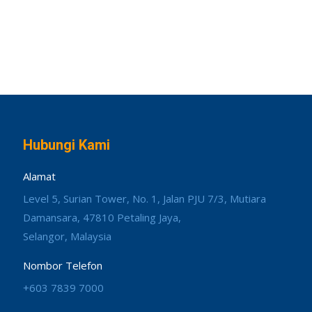
Hubungi Kami
Alamat
Level 5, Surian Tower, No. 1, Jalan PJU 7/3, Mutiara
Damansara, 47810 Petaling Jaya,
Selangor, Malaysia
Nombor Telefon
+603 7839 7000