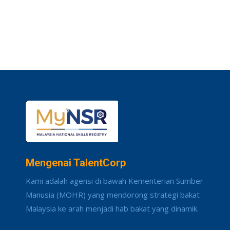
Mengenai TalentCorp
Kami adalah agensi di bawah Kementerian Sumber
Manusia (MOHR) yang mendorong strategi bakat
Malaysia ke arah menjadi hab bakat yang dinamik.