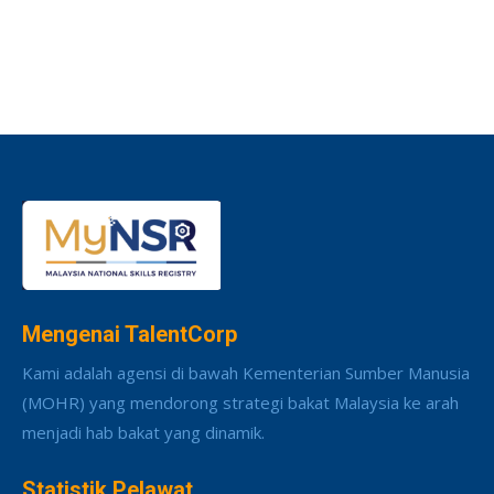
Mengenai TalentCorp
Kami adalah agensi di bawah Kementerian Sumber Manusia
(MOHR) yang mendorong strategi bakat Malaysia ke arah
menjadi hab bakat yang dinamik.
Statistik Pelawat