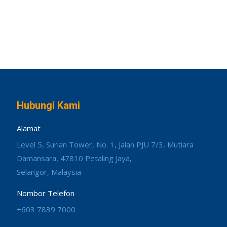
Hubungi Kami
Alamat
Level 5, Surian Tower, No. 1, Jalan PJU 7/3, Mutiara
Damansara, 47810 Petaling Jaya,
Selangor, Malaysia
Nombor Telefon
+603 7839 7000