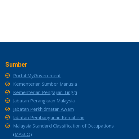
Sumber
Portal MyGovernment
Kementerian Sumber Manusia
Kementerian Pengajian Tinggi
Jabatan Perangkaan Malaysia
Jabatan Perkhidmatan Awam
Jabatan Pembangunan Kemahiran
Malaysia Standard Classification of Occupations
(MASCO)