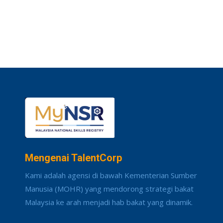
Mengenai TalentCorp
Kami adalah agensi di bawah Kementerian Sumber
Manusia (MOHR) yang mendorong strategi bakat
Malaysia ke arah menjadi hab bakat yang dinamik.