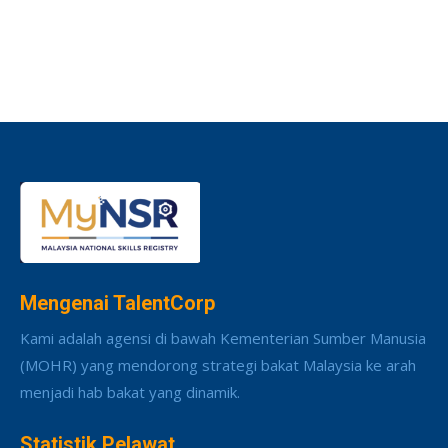
Mengenai TalentCorp
Kami adalah agensi di bawah Kementerian Sumber Manusia
(MOHR) yang mendorong strategi bakat Malaysia ke arah
menjadi hab bakat yang dinamik.
Statistik Pelawat