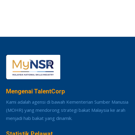
Mengenai TalentCorp
Kami adalah agensi di bawah Kementerian Sumber Manusia
(MOHR) yang mendorong strategi bakat Malaysia ke arah
menjadi hab bakat yang dinamik.
Statistik Pelawat