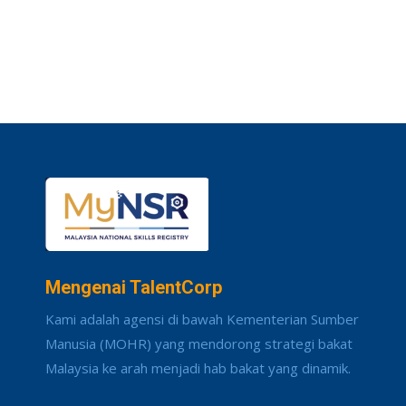
Mengenai TalentCorp
Kami adalah agensi di bawah Kementerian Sumber
Manusia (MOHR) yang mendorong strategi bakat
Malaysia ke arah menjadi hab bakat yang dinamik.