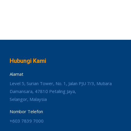
Hubungi Kami
Alamat
Level 5, Surian Tower, No. 1, Jalan PJU 7/3, Mutiara
Damansara, 47810 Petaling Jaya,
Selangor, Malaysia
Nombor Telefon
+603 7839 7000