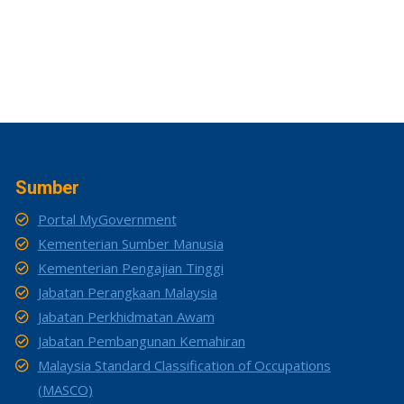
Sumber
Portal MyGovernment
Kementerian Sumber Manusia
Kementerian Pengajian Tinggi
Jabatan Perangkaan Malaysia
Jabatan Perkhidmatan Awam
Jabatan Pembangunan Kemahiran
Malaysia Standard Classification of Occupations
(MASCO)