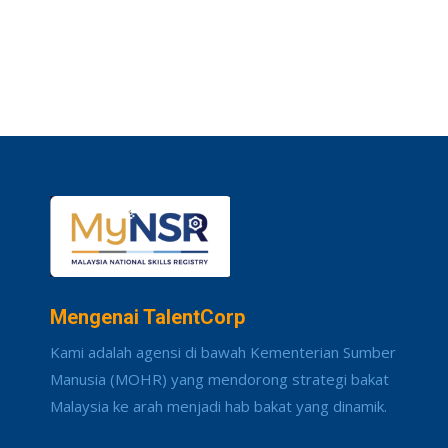
Mengenai TalentCorp
Kami adalah agensi di bawah Kementerian Sumber
Manusia (MOHR) yang mendorong strategi bakat
Malaysia ke arah menjadi hab bakat yang dinamik.