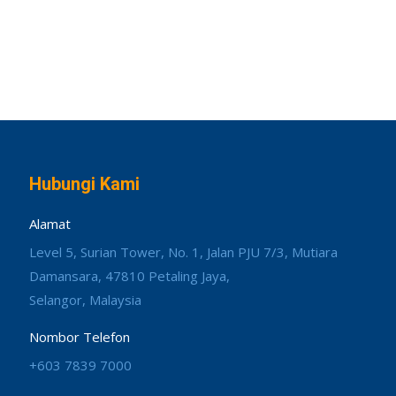
Hubungi Kami
Alamat
Level 5, Surian Tower, No. 1, Jalan PJU 7/3, Mutiara
Damansara, 47810 Petaling Jaya,
Selangor, Malaysia
Nombor Telefon
+603 7839 7000