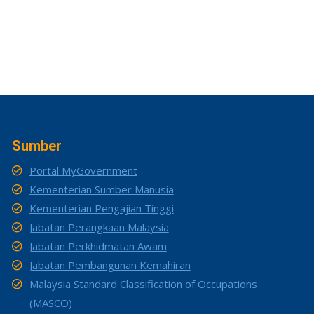
Sumber
Portal MyGovernment
Kementerian Sumber Manusia
Kementerian Pengajian Tinggi
Jabatan Perangkaan Malaysia
Jabatan Perkhidmatan Awam
Jabatan Pembangunan Kemahiran
Malaysia Standard Classification of Occupations
(MASCO)