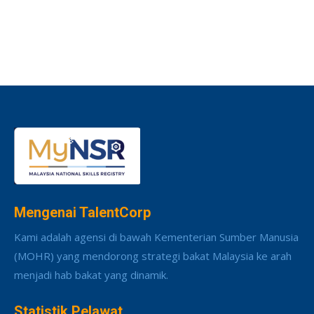
Mengenai TalentCorp
Kami adalah agensi di bawah Kementerian Sumber Manusia
(MOHR) yang mendorong strategi bakat Malaysia ke arah
menjadi hab bakat yang dinamik.
Statistik Pelawat