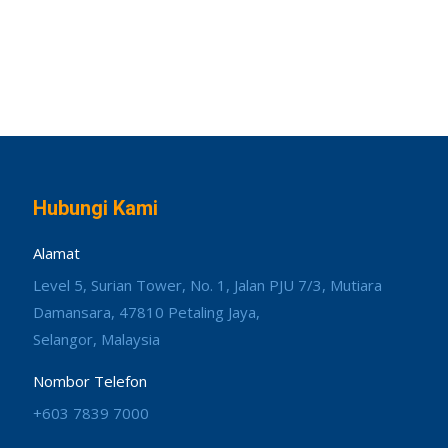
Hubungi Kami
Alamat
Level 5, Surian Tower, No. 1, Jalan PJU 7/3, Mutiara
Damansara, 47810 Petaling Jaya,
Selangor, Malaysia
Nombor Telefon
+603 7839 7000