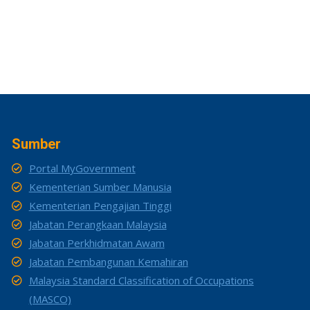
Sumber
Portal MyGovernment
Kementerian Sumber Manusia
Kementerian Pengajian Tinggi
Jabatan Perangkaan Malaysia
Jabatan Perkhidmatan Awam
Jabatan Pembangunan Kemahiran
Malaysia Standard Classification of Occupations
(MASCO)