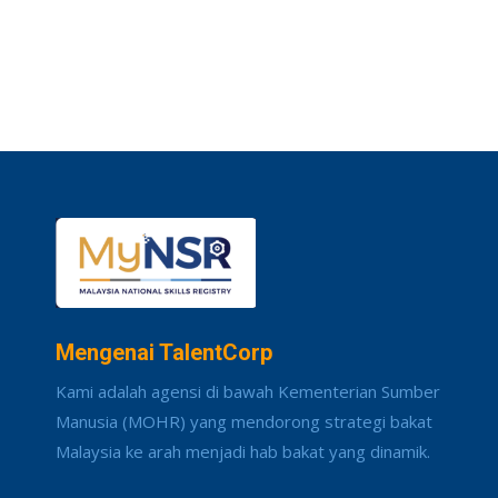
Mengenai TalentCorp
Kami adalah agensi di bawah Kementerian Sumber
Manusia (MOHR) yang mendorong strategi bakat
Malaysia ke arah menjadi hab bakat yang dinamik.