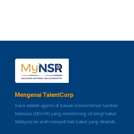
Mengenai TalentCorp
Kami adalah agensi di bawah Kementerian Sumber
Manusia (MOHR) yang mendorong strategi bakat
Malaysia ke arah menjadi hab bakat yang dinamik.