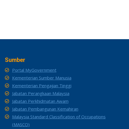
Sumber
Portal MyGovernment
Kementerian Sumber Manusia
Kementerian Pengajian Tinggi
Jabatan Perangkaan Malaysia
Jabatan Perkhidmatan Awam
Jabatan Pembangunan Kemahiran
Malaysia Standard Classification of Occupations
(MASCO)