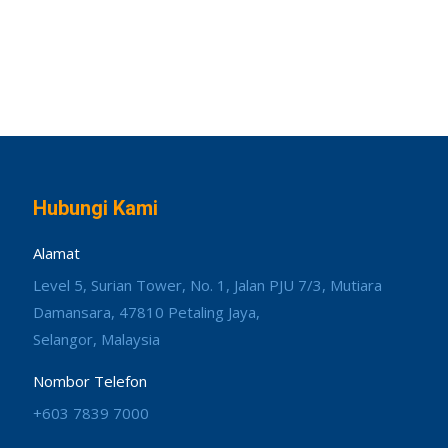
Hubungi Kami
Alamat
Level 5, Surian Tower, No. 1, Jalan PJU 7/3, Mutiara
Damansara, 47810 Petaling Jaya,
Selangor, Malaysia
Nombor Telefon
+603 7839 7000