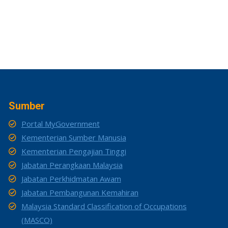
Sumber
Portal MyGovernment
Kementerian Sumber Manusia
Kementerian Pengajian Tinggi
Jabatan Perangkaan Malaysia
Jabatan Perkhidmatan Awam
Jabatan Pembangunan Kemahiran
Malaysia Standard Classification of Occupations
(MASCO)