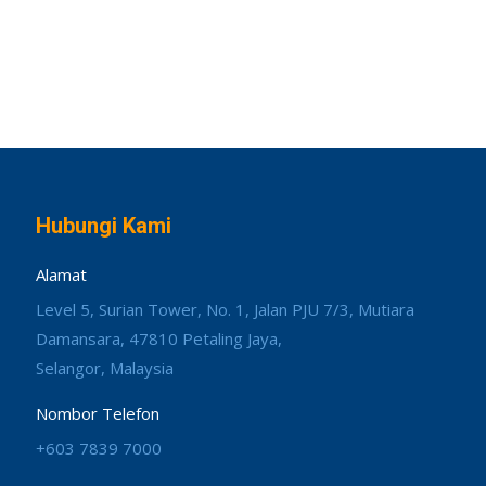
Hubungi Kami
Alamat
Level 5, Surian Tower, No. 1, Jalan PJU 7/3, Mutiara
Damansara, 47810 Petaling Jaya,
Selangor, Malaysia
Nombor Telefon
+603 7839 7000