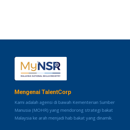
Mengenai TalentCorp
Kami adalah agensi di bawah Kementerian Sumber
Manusia (MOHR) yang mendorong strategi bakat
Malaysia ke arah menjadi hab bakat yang dinamik.