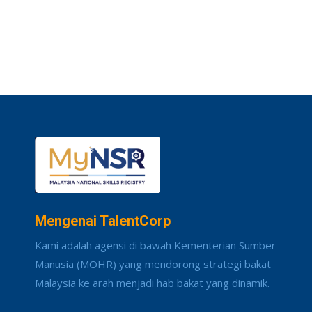
Mengenai TalentCorp
Kami adalah agensi di bawah Kementerian Sumber
Manusia (MOHR) yang mendorong strategi bakat
Malaysia ke arah menjadi hab bakat yang dinamik.