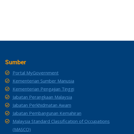
Sumber
Portal MyGovernment
Kementerian Sumber Manusia
Kementerian Pengajian Tinggi
Jabatan Perangkaan Malaysia
Jabatan Perkhidmatan Awam
Jabatan Pembangunan Kemahiran
Malaysia Standard Classification of Occupations
(MASCO)