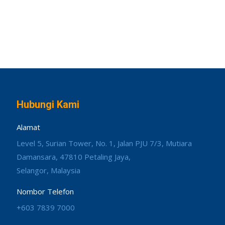
Hubungi Kami
Alamat
Level 5, Surian Tower, No. 1, Jalan PJU 7/3, Mutiara
Damansara, 47810 Petaling Jaya,
Selangor, Malaysia
Nombor Telefon
+603 7839 7000