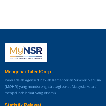
Mengenai TalentCorp
Kami adalah agensi di bawah Kementerian Sumber Manusia
(MOHR) yang mendorong strategi bakat Malaysia ke arah
menjadi hab bakat yang dinamik.
Statistik Pelawat