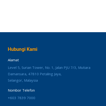
Hubungi Kami
Alamat
Level 5, Surian Tower, No. 1, Jalan PJU 7/3, Mutiara
Damansara, 47810 Petaling Jaya,
Selangor, Malaysia
Nombor Telefon
+603 7839 7000