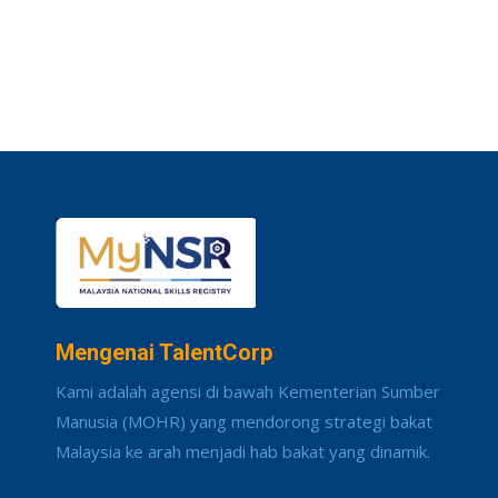
Mengenai TalentCorp
Kami adalah agensi di bawah Kementerian Sumber
Manusia (MOHR) yang mendorong strategi bakat
Malaysia ke arah menjadi hab bakat yang dinamik.