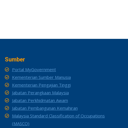
Sumber
Portal MyGovernment
Kementerian Sumber Manusia
Kementerian Pengajian Tinggi
Jabatan Perangkaan Malaysia
Jabatan Perkhidmatan Awam
Jabatan Pembangunan Kemahiran
Malaysia Standard Classification of Occupations
(MASCO)