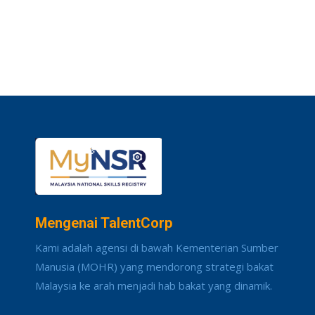
Mengenai TalentCorp
Kami adalah agensi di bawah Kementerian Sumber
Manusia (MOHR) yang mendorong strategi bakat
Malaysia ke arah menjadi hab bakat yang dinamik.