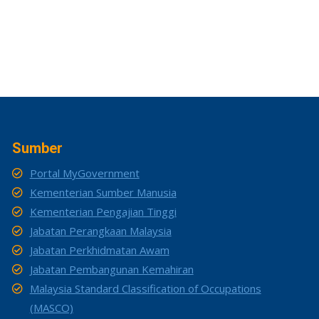
Sumber
Portal MyGovernment
Kementerian Sumber Manusia
Kementerian Pengajian Tinggi
Jabatan Perangkaan Malaysia
Jabatan Perkhidmatan Awam
Jabatan Pembangunan Kemahiran
Malaysia Standard Classification of Occupations
(MASCO)