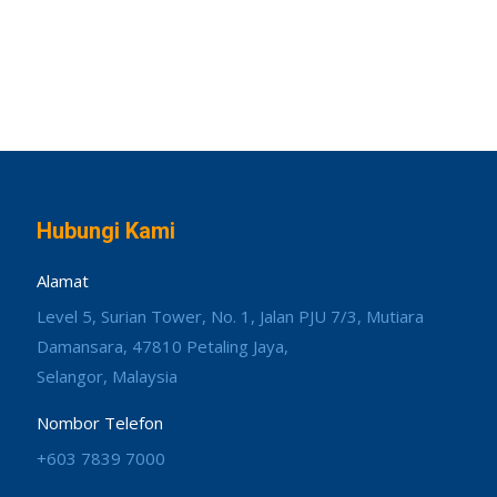
Hubungi Kami
Alamat
Level 5, Surian Tower, No. 1, Jalan PJU 7/3, Mutiara
Damansara, 47810 Petaling Jaya,
Selangor, Malaysia
Nombor Telefon
+603 7839 7000