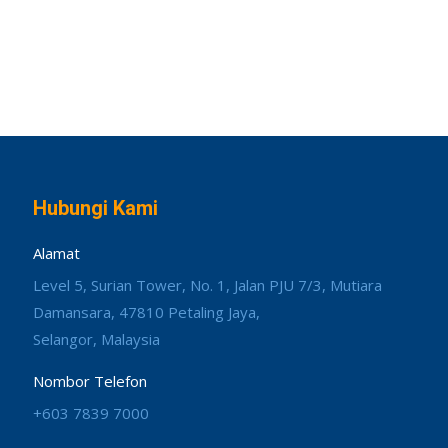
Hubungi Kami
Alamat
Level 5, Surian Tower, No. 1, Jalan PJU 7/3, Mutiara
Damansara, 47810 Petaling Jaya,
Selangor, Malaysia
Nombor Telefon
+603 7839 7000