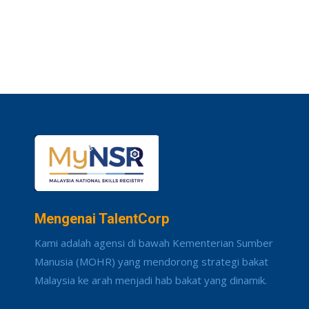
Mengenai TalentCorp
Kami adalah agensi di bawah Kementerian Sumber
Manusia (MOHR) yang mendorong strategi bakat
Malaysia ke arah menjadi hab bakat yang dinamik.