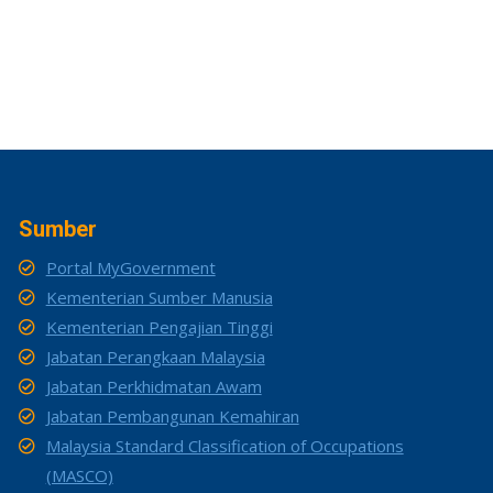
Sumber
Portal MyGovernment
Kementerian Sumber Manusia
Kementerian Pengajian Tinggi
Jabatan Perangkaan Malaysia
Jabatan Perkhidmatan Awam
Jabatan Pembangunan Kemahiran
Malaysia Standard Classification of Occupations
(MASCO)