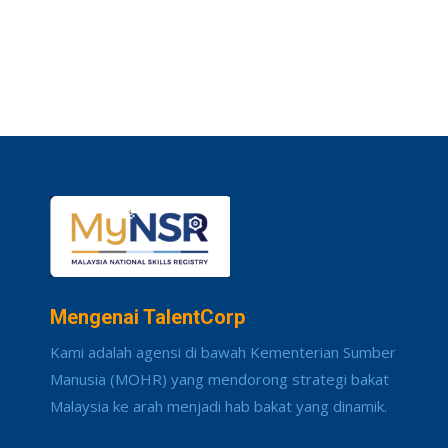
Mengenai TalentCorp
Kami adalah agensi di bawah Kementerian Sumber
Manusia (MOHR) yang mendorong strategi bakat
Malaysia ke arah menjadi hab bakat yang dinamik.