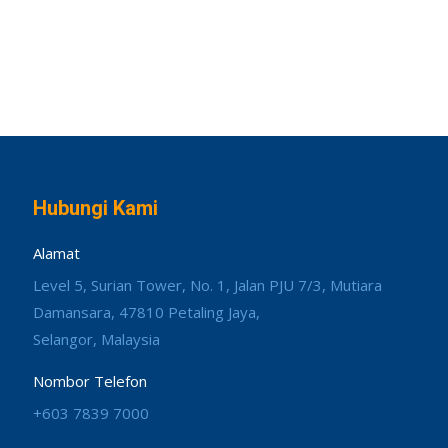
Hubungi Kami
Alamat
Level 5, Surian Tower, No. 1, Jalan PJU 7/3, Mutiara
Damansara, 47810 Petaling Jaya,
Selangor, Malaysia
Nombor Telefon
+603 7839 7000