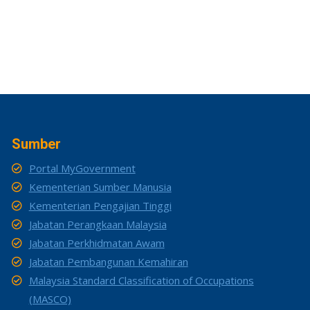
Sumber
Portal MyGovernment
Kementerian Sumber Manusia
Kementerian Pengajian Tinggi
Jabatan Perangkaan Malaysia
Jabatan Perkhidmatan Awam
Jabatan Pembangunan Kemahiran
Malaysia Standard Classification of Occupations
(MASCO)