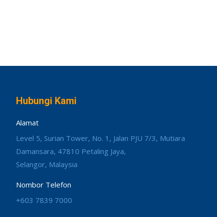
Hubungi Kami
Alamat
Level 5, Surian Tower, No. 1, Jalan PJU 7/3, Mutiara
Damansara, 47810 Petaling Jaya,
Selangor, Malaysia
Nombor Telefon
+603 7839 7000