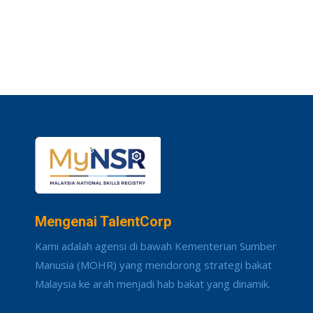
Mengenai TalentCorp
Kami adalah agensi di bawah Kementerian Sumber
Manusia (MOHR) yang mendorong strategi bakat
Malaysia ke arah menjadi hab bakat yang dinamik.