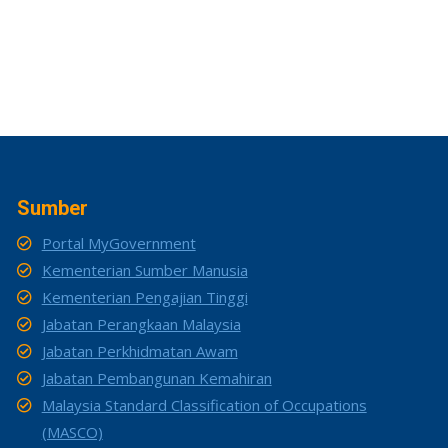
Sumber
Portal MyGovernment
Kementerian Sumber Manusia
Kementerian Pengajian Tinggi
Jabatan Perangkaan Malaysia
Jabatan Perkhidmatan Awam
Jabatan Pembangunan Kemahiran
Malaysia Standard Classification of Occupations
(MASCO)