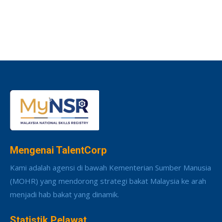
Mengenai TalentCorp
Kami adalah agensi di bawah Kementerian Sumber Manusia
(MOHR) yang mendorong strategi bakat Malaysia ke arah
menjadi hab bakat yang dinamik.
Statistik Pelawat