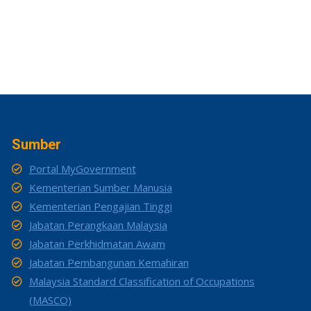
Sumber
Portal MyGovernment
Kementerian Sumber Manusia
Kementerian Pengajian Tinggi
Jabatan Perangkaan Malaysia
Jabatan Perkhidmatan Awam
Jabatan Pembangunan Kemahiran
Malaysia Standard Classification of Occupations
(MASCO)