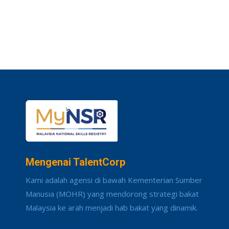
Mengenai TalentCorp
Kami adalah agensi di bawah Kementerian Sumber
Manusia (MOHR) yang mendorong strategi bakat
Malaysia ke arah menjadi hab bakat yang dinamik.