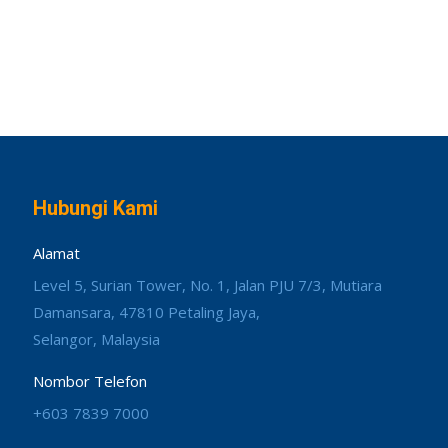
Hubungi Kami
Alamat
Level 5, Surian Tower, No. 1, Jalan PJU 7/3, Mutiara
Damansara, 47810 Petaling Jaya,
Selangor, Malaysia
Nombor Telefon
+603 7839 7000