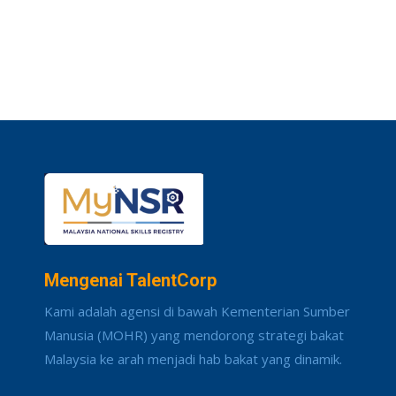
Mengenai TalentCorp
Kami adalah agensi di bawah Kementerian Sumber
Manusia (MOHR) yang mendorong strategi bakat
Malaysia ke arah menjadi hab bakat yang dinamik.