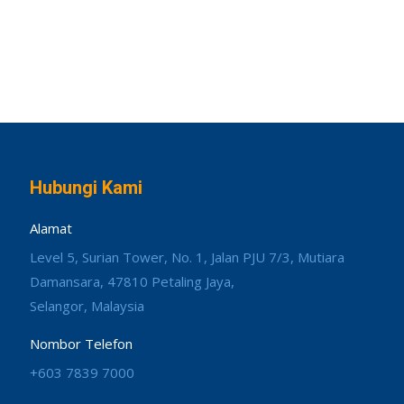
Hubungi Kami
Alamat
Level 5, Surian Tower, No. 1, Jalan PJU 7/3, Mutiara
Damansara, 47810 Petaling Jaya,
Selangor, Malaysia
Nombor Telefon
+603 7839 7000