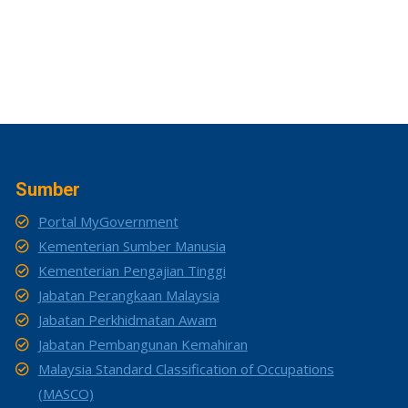
Sumber
Portal MyGovernment
Kementerian Sumber Manusia
Kementerian Pengajian Tinggi
Jabatan Perangkaan Malaysia
Jabatan Perkhidmatan Awam
Jabatan Pembangunan Kemahiran
Malaysia Standard Classification of Occupations
(MASCO)