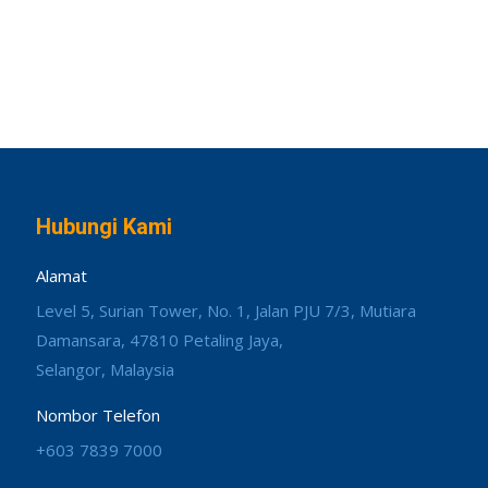
Hubungi Kami
Alamat
Level 5, Surian Tower, No. 1, Jalan PJU 7/3, Mutiara
Damansara, 47810 Petaling Jaya,
Selangor, Malaysia
Nombor Telefon
+603 7839 7000