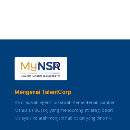
Mengenai TalentCorp
Kami adalah agensi di bawah Kementerian Sumber
Manusia (MOHR) yang mendorong strategi bakat
Malaysia ke arah menjadi hab bakat yang dinamik.