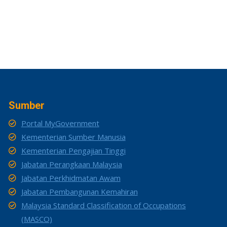
Sumber
Portal MyGovernment
Kementerian Sumber Manusia
Kementerian Pengajian Tinggi
Jabatan Perangkaan Malaysia
Jabatan Perkhidmatan Awam
Jabatan Pembangunan Kemahiran
Malaysia Standard Classification of Occupations
(MASCO)