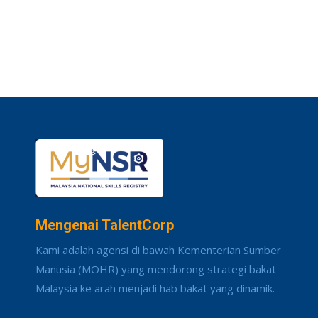
Mengenai TalentCorp
Kami adalah agensi di bawah Kementerian Sumber
Manusia (MOHR) yang mendorong strategi bakat
Malaysia ke arah menjadi hab bakat yang dinamik.