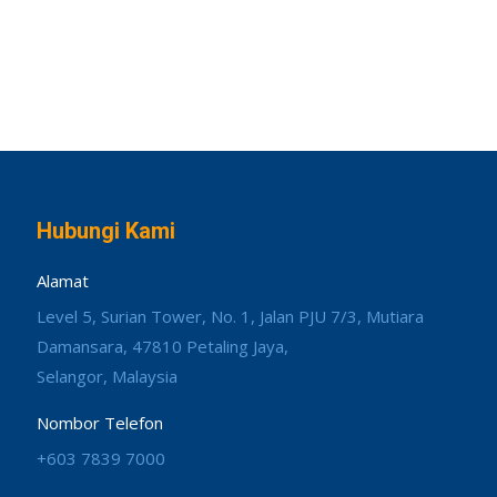
Hubungi Kami
Alamat
Level 5, Surian Tower, No. 1, Jalan PJU 7/3, Mutiara
Damansara, 47810 Petaling Jaya,
Selangor, Malaysia
Nombor Telefon
+603 7839 7000