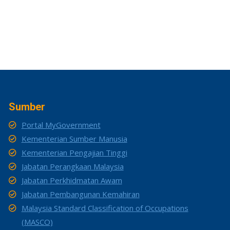
Sumber
Portal MyGovernment
Kementerian Sumber Manusia
Kementerian Pengajian Tinggi
Jabatan Perangkaan Malaysia
Jabatan Perkhidmatan Awam
Jabatan Pembangunan Kemahiran
Malaysia Standard Classification of Occupations
(MASCO)