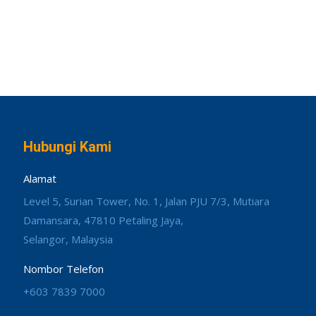
Hubungi Kami
Alamat
Level 5, Surian Tower, No. 1, Jalan PJU 7/3, Mutiara
Damansara, 47810 Petaling Jaya,
Selangor, Malaysia
Nombor Telefon
+603 7839 7000