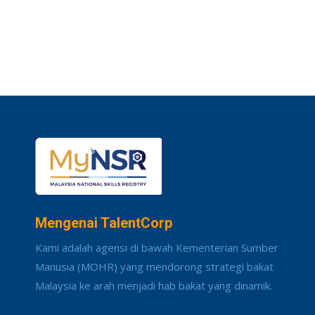
Mengenai TalentCorp
Kami adalah agensi di bawah Kementerian Sumber
Manusia (MOHR) yang mendorong strategi bakat
Malaysia ke arah menjadi hab bakat yang dinamik.