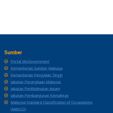
Sumber
Portal MyGovernment
Kementerian Sumber Manusia
Kementerian Pengajian Tinggi
Jabatan Perangkaan Malaysia
Jabatan Perkhidmatan Awam
Jabatan Pembangunan Kemahiran
Malaysia Standard Classification of Occupations
(MASCO)