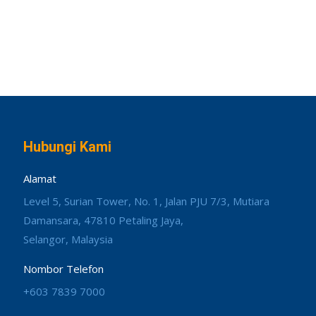
Hubungi Kami
Alamat
Level 5, Surian Tower, No. 1, Jalan PJU 7/3, Mutiara
Damansara, 47810 Petaling Jaya,
Selangor, Malaysia
Nombor Telefon
+603 7839 7000