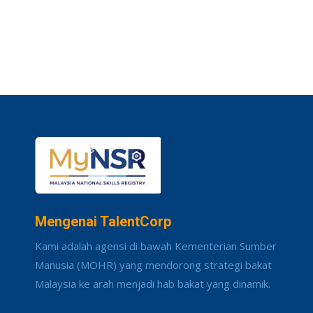
Mengenai TalentCorp
Kami adalah agensi di bawah Kementerian Sumber
Manusia (MOHR) yang mendorong strategi bakat
Malaysia ke arah menjadi hab bakat yang dinamik.