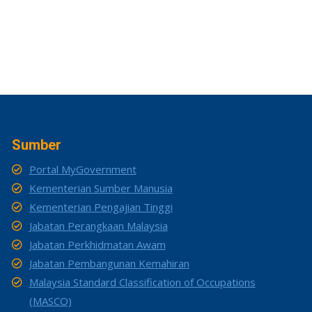
Sumber
Portal MyGovernment
Kementerian Sumber Manusia
Kementerian Pengajian Tinggi
Jabatan Perangkaan Malaysia
Jabatan Perkhidmatan Awam
Jabatan Pembangunan Kemahiran
Malaysia Standard Classification of Occupations
(MASCO)