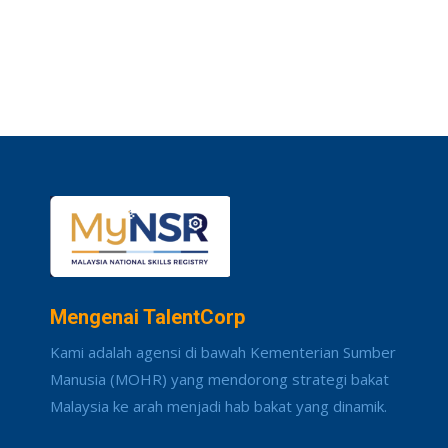
Mengenai TalentCorp
Kami adalah agensi di bawah Kementerian Sumber
Manusia (MOHR) yang mendorong strategi bakat
Malaysia ke arah menjadi hab bakat yang dinamik.