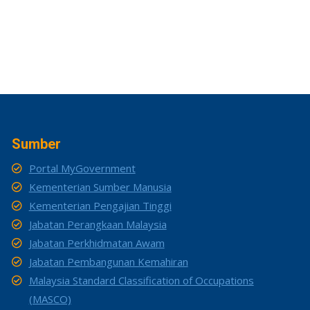
Sumber
Portal MyGovernment
Kementerian Sumber Manusia
Kementerian Pengajian Tinggi
Jabatan Perangkaan Malaysia
Jabatan Perkhidmatan Awam
Jabatan Pembangunan Kemahiran
Malaysia Standard Classification of Occupations
(MASCO)