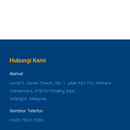
Hubungi Kami
Alamat
Level 5, Surian Tower, No. 1, Jalan PJU 7/3, Mutiara
Damansara, 47810 Petaling Jaya,
Selangor, Malaysia
Nombor Telefon
+603 7839 7000