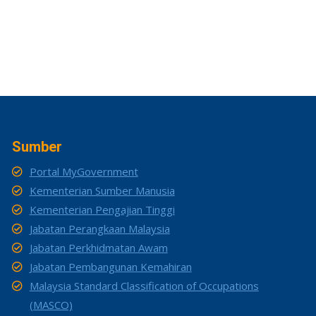
Sumber
Portal MyGovernment
Kementerian Sumber Manusia
Kementerian Pengajian Tinggi
Jabatan Perangkaan Malaysia
Jabatan Perkhidmatan Awam
Jabatan Pembangunan Kemahiran
Malaysia Standard Classification of Occupations
(MASCO)