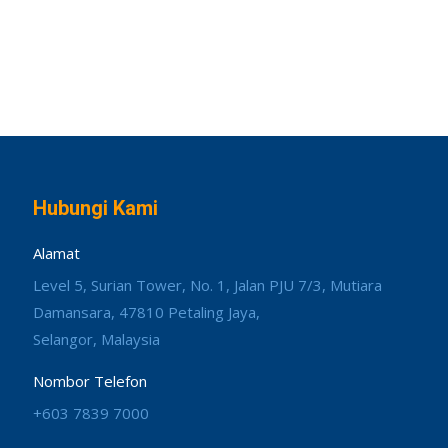
Hubungi Kami
Alamat
Level 5, Surian Tower, No. 1, Jalan PJU 7/3, Mutiara
Damansara, 47810 Petaling Jaya,
Selangor, Malaysia
Nombor Telefon
+603 7839 7000