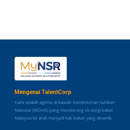
Mengenai TalentCorp
Kami adalah agensi di bawah Kementerian Sumber
Manusia (MOHR) yang mendorong strategi bakat
Malaysia ke arah menjadi hab bakat yang dinamik.