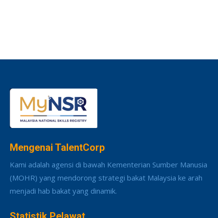
Mengenai TalentCorp
Kami adalah agensi di bawah Kementerian Sumber Manusia
(MOHR) yang mendorong strategi bakat Malaysia ke arah
menjadi hab bakat yang dinamik.
Statistik Pelawat