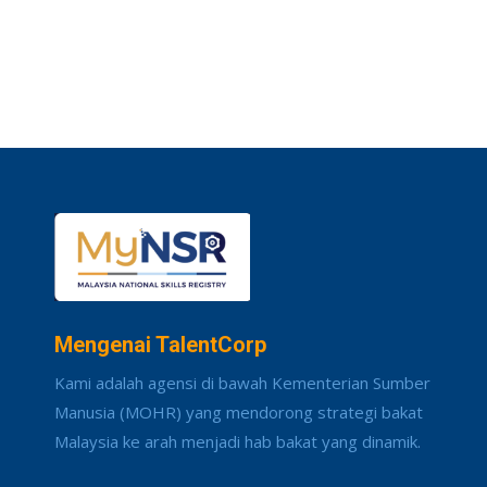
Mengenai TalentCorp
Kami adalah agensi di bawah Kementerian Sumber
Manusia (MOHR) yang mendorong strategi bakat
Malaysia ke arah menjadi hab bakat yang dinamik.