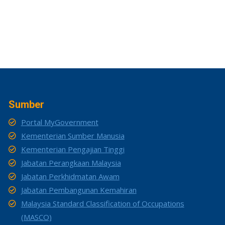
Sumber
Portal MyGovernment
Kementerian Sumber Manusia
Kementerian Pengajian Tinggi
Jabatan Perangkaan Malaysia
Jabatan Perkhidmatan Awam
Jabatan Pembangunan Kemahiran
Malaysia Standard Classification of Occupations
(MASCO)