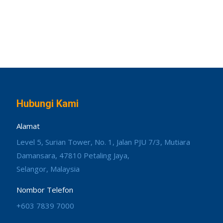
Hubungi Kami
Alamat
Level 5, Surian Tower, No. 1, Jalan PJU 7/3, Mutiara
Damansara, 47810 Petaling Jaya,
Selangor, Malaysia
Nombor Telefon
+603 7839 7000