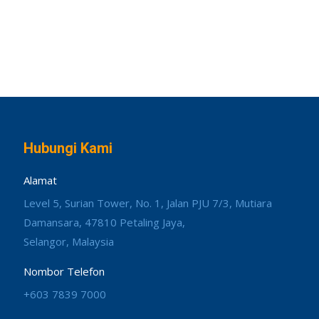
Hubungi Kami
Alamat
Level 5, Surian Tower, No. 1, Jalan PJU 7/3, Mutiara
Damansara, 47810 Petaling Jaya,
Selangor, Malaysia
Nombor Telefon
+603 7839 7000