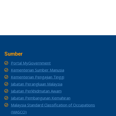
Sumber
Portal MyGovernment
Kementerian Sumber Manusia
Kementerian Pengajian Tinggi
Jabatan Perangkaan Malaysia
Jabatan Perkhidmatan Awam
Jabatan Pembangunan Kemahiran
Malaysia Standard Classification of Occupations
(MASCO)