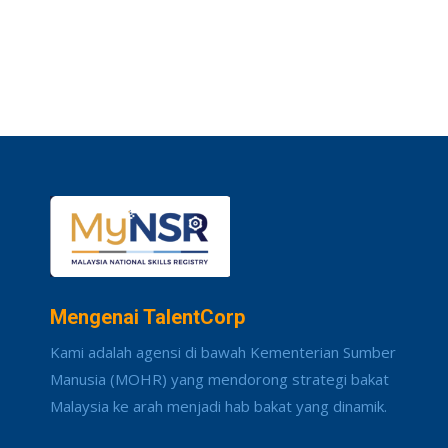
Mengenai TalentCorp
Kami adalah agensi di bawah Kementerian Sumber
Manusia (MOHR) yang mendorong strategi bakat
Malaysia ke arah menjadi hab bakat yang dinamik.