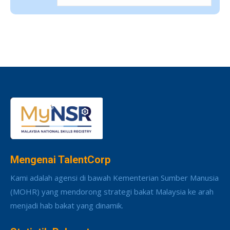
Mengenai TalentCorp
Kami adalah agensi di bawah Kementerian Sumber Manusia
(MOHR) yang mendorong strategi bakat Malaysia ke arah
menjadi hab bakat yang dinamik.