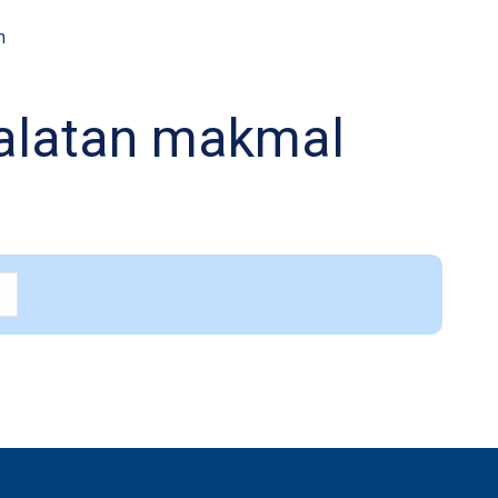
n
alatan makmal