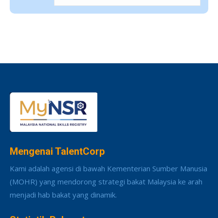
Mengenai TalentCorp
Kami adalah agensi di bawah Kementerian Sumber Manusia
(MOHR) yang mendorong strategi bakat Malaysia ke arah
menjadi hab bakat yang dinamik.