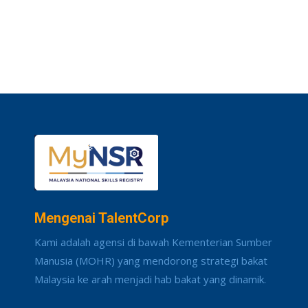
Mengenai TalentCorp
Kami adalah agensi di bawah Kementerian Sumber
Manusia (MOHR) yang mendorong strategi bakat
Malaysia ke arah menjadi hab bakat yang dinamik.