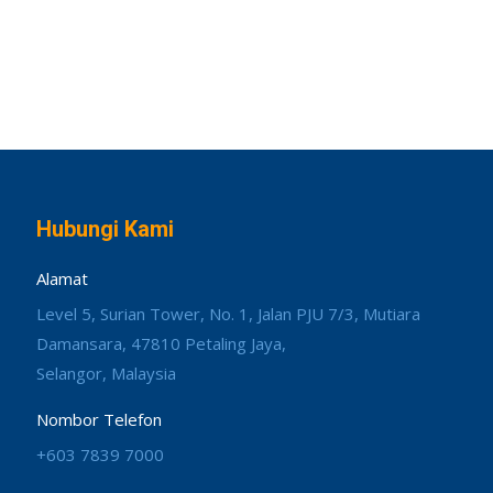
Hubungi Kami
Alamat
Level 5, Surian Tower, No. 1, Jalan PJU 7/3, Mutiara
Damansara, 47810 Petaling Jaya,
Selangor, Malaysia
Nombor Telefon
+603 7839 7000