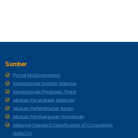
Sumber
Portal MyGovernment
Kementerian Sumber Manusia
Kementerian Pengajian Tinggi
Jabatan Perangkaan Malaysia
Jabatan Perkhidmatan Awam
Jabatan Pembangunan Kemahiran
Malaysia Standard Classification of Occupations
(MASCO)