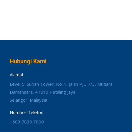
Hubungi Kami
Alamat
Level 5, Surian Tower, No. 1, Jalan PJU 7/3, Mutiara
Damansara, 47810 Petaling Jaya,
Selangor, Malaysia
Nombor Telefon
+603 7839 7000