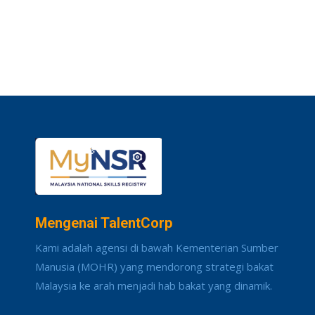
Mengenai TalentCorp
Kami adalah agensi di bawah Kementerian Sumber
Manusia (MOHR) yang mendorong strategi bakat
Malaysia ke arah menjadi hab bakat yang dinamik.