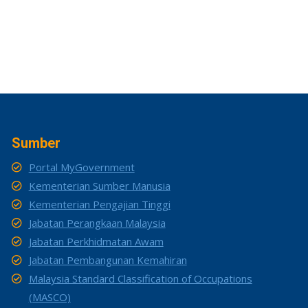
Sumber
Portal MyGovernment
Kementerian Sumber Manusia
Kementerian Pengajian Tinggi
Jabatan Perangkaan Malaysia
Jabatan Perkhidmatan Awam
Jabatan Pembangunan Kemahiran
Malaysia Standard Classification of Occupations
(MASCO)