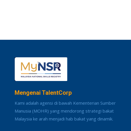
Mengenai TalentCorp
Kami adalah agensi di bawah Kementerian Sumber
Manusia (MOHR) yang mendorong strategi bakat
Malaysia ke arah menjadi hab bakat yang dinamik.