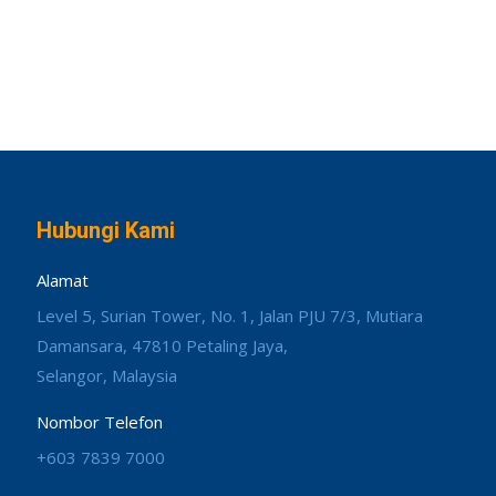
Hubungi Kami
Alamat
Level 5, Surian Tower, No. 1, Jalan PJU 7/3, Mutiara
Damansara, 47810 Petaling Jaya,
Selangor, Malaysia
Nombor Telefon
+603 7839 7000