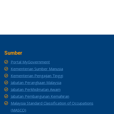
Sumber
Portal MyGovernment
Kementerian Sumber Manusia
Kementerian Pengajian Tinggi
Jabatan Perangkaan Malaysia
Jabatan Perkhidmatan Awam
Jabatan Pembangunan Kemahiran
Malaysia Standard Classification of Occupations
(MASCO)