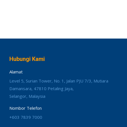
Hubungi Kami
Alamat
Level 5, Surian Tower, No. 1, Jalan PJU 7/3, Mutiara
Damansara, 47810 Petaling Jaya,
Selangor, Malaysia
Nombor Telefon
+603 7839 7000