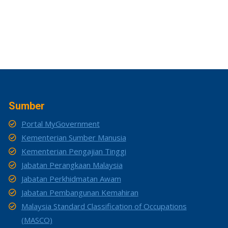
Sumber
Portal MyGovernment
Kementerian Sumber Manusia
Kementerian Pengajian Tinggi
Jabatan Perangkaan Malaysia
Jabatan Perkhidmatan Awam
Jabatan Pembangunan Kemahiran
Malaysia Standard Classification of Occupations
(MASCO)