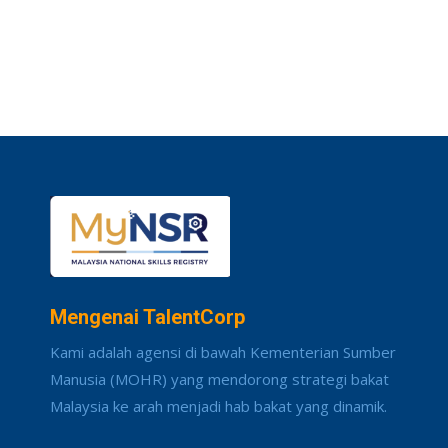
Mengenai TalentCorp
Kami adalah agensi di bawah Kementerian Sumber
Manusia (MOHR) yang mendorong strategi bakat
Malaysia ke arah menjadi hab bakat yang dinamik.