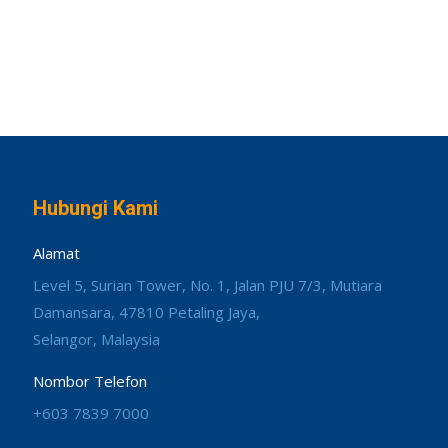
Hubungi Kami
Alamat
Level 5, Surian Tower, No. 1, Jalan PJU 7/3, Mutiara
Damansara, 47810 Petaling Jaya,
Selangor, Malaysia
Nombor Telefon
+603 7839 7000