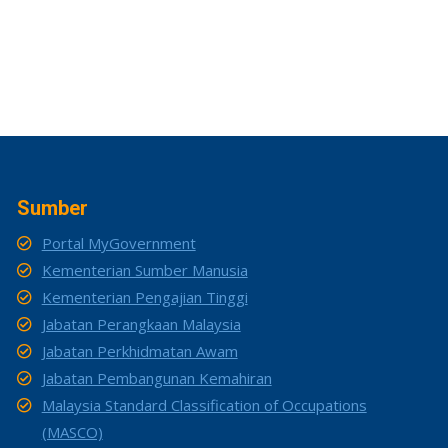
Sumber
Portal MyGovernment
Kementerian Sumber Manusia
Kementerian Pengajian Tinggi
Jabatan Perangkaan Malaysia
Jabatan Perkhidmatan Awam
Jabatan Pembangunan Kemahiran
Malaysia Standard Classification of Occupations
(MASCO)