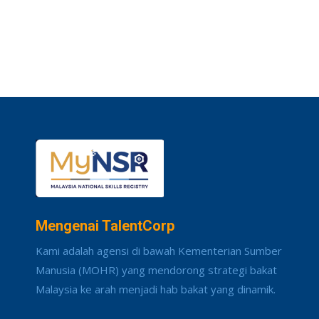
Mengenai TalentCorp
Kami adalah agensi di bawah Kementerian Sumber
Manusia (MOHR) yang mendorong strategi bakat
Malaysia ke arah menjadi hab bakat yang dinamik.