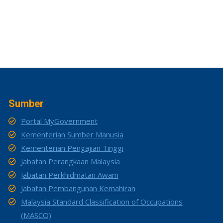
Sumber
Portal MyGovernment
Kementerian Sumber Manusia
Kementerian Pengajian Tinggi
Jabatan Perangkaan Malaysia
Jabatan Perkhidmatan Awam
Jabatan Pembangunan Kemahiran
Malaysia Standard Classification of Occupations
(MASCO)