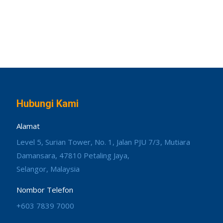
Hubungi Kami
Alamat
Level 5, Surian Tower, No. 1, Jalan PJU 7/3, Mutiara
Damansara, 47810 Petaling Jaya,
Selangor, Malaysia
Nombor Telefon
+603 7839 7000