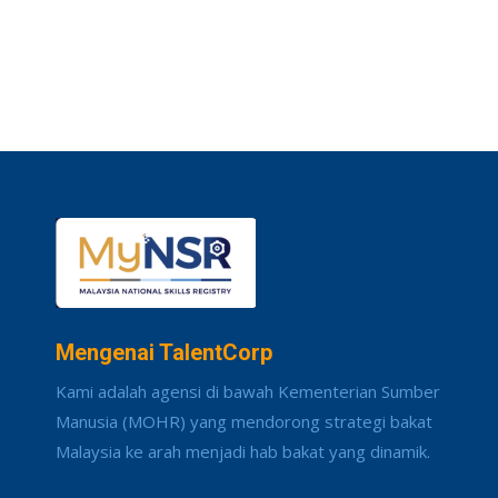
Mengenai TalentCorp
Kami adalah agensi di bawah Kementerian Sumber
Manusia (MOHR) yang mendorong strategi bakat
Malaysia ke arah menjadi hab bakat yang dinamik.