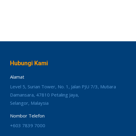
Hubungi Kami
Alamat
Level 5, Surian Tower, No. 1, Jalan PJU 7/3, Mutiara
Damansara, 47810 Petaling Jaya,
Selangor, Malaysia
Nombor Telefon
+603 7839 7000