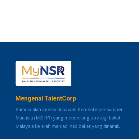
Mengenai TalentCorp
Kami adalah agensi di bawah Kementerian Sumber
Manusia (MOHR) yang mendorong strategi bakat
Malaysia ke arah menjadi hab bakat yang dinamik.