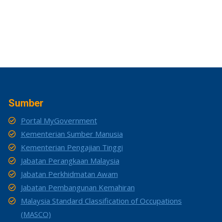
Sumber
Portal MyGovernment
Kementerian Sumber Manusia
Kementerian Pengajian Tinggi
Jabatan Perangkaan Malaysia
Jabatan Perkhidmatan Awam
Jabatan Pembangunan Kemahiran
Malaysia Standard Classification of Occupations
(MASCO)