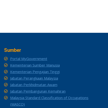
Sumber
Portal MyGovernment
Kementerian Sumber Manusia
Kementerian Pengajian Tinggi
Jabatan Perangkaan Malaysia
Jabatan Perkhidmatan Awam
Jabatan Pembangunan Kemahiran
Malaysia Standard Classification of Occupations
(MASCO)