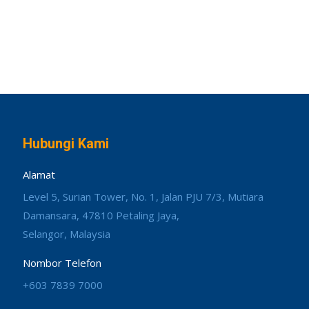
Hubungi Kami
Alamat
Level 5, Surian Tower, No. 1, Jalan PJU 7/3, Mutiara
Damansara, 47810 Petaling Jaya,
Selangor, Malaysia
Nombor Telefon
+603 7839 7000