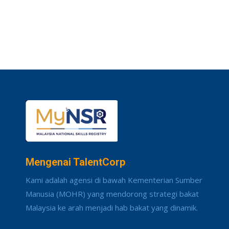
Mengenai TalentCorp
Kami adalah agensi di bawah Kementerian Sumber
Manusia (MOHR) yang mendorong strategi bakat
Malaysia ke arah menjadi hab bakat yang dinamik.